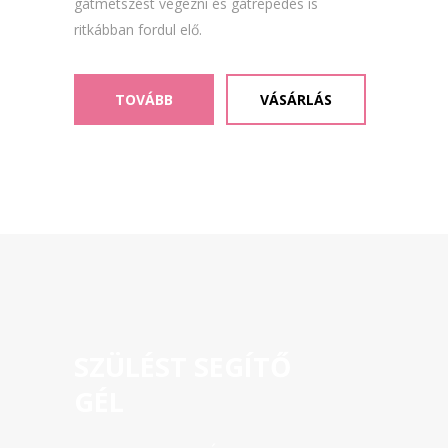
gátmetszést végezni és gátrepedés is
ritkábban fordul elő.
TOVÁBB
VÁSÁRLÁS
SZÜLÉST SEGÍTŐ
GÉL