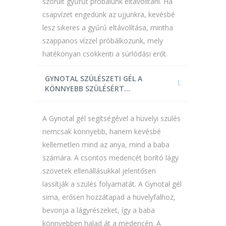
szorult gyűrűt próbálunk eltávolítani. Ha
csapvízet engedünk az ujjunkra, kevésbé
lesz sikeres a gyűrű eltávolítása, mintha
szappanos vízzel próbálkozunk, mely
hatékonyan csökkenti a súrlódási erőt.
GYNOTAL SZÜLÉSZETI GÉL A
KÖNNYEBB SZÜLÉSÉRT…
A Gynotal gél segítségével a hüvelyi szülés
nemcsak könnyebb, hanem kevésbé
kellemetlen mind az anya, mind a baba
számára. A csontos medencét borító lágy
szövetek ellenállásukkal jelentősen
lassítják a szülés folyamatát. A Gynotal gél
sima, erősen hozzátapad a hüvelyfalhoz,
bevonja a lágyrészeket, így a baba
könnyebben halad át a medencén. A