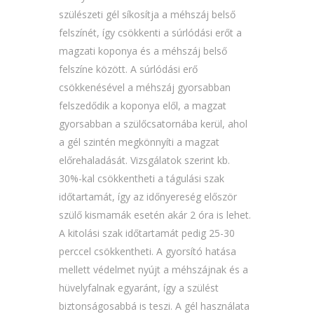
szülészeti gél síkosítja a méhszáj belső
felszínét, így csökkenti a súrlódási erőt a
magzati koponya és a méhszáj belső
felszíne között. A súrlódási erő
csökkenésével a méhszáj gyorsabban
felszedődik a koponya elől, a magzat
gyorsabban a szülőcsatornába kerül, ahol
a gél szintén megkönnyíti a magzat
előrehaladását. Vizsgálatok szerint kb.
30%-kal csökkentheti a tágulási szak
időtartamát, így az időnyereség először
szülő kismamák esetén akár 2 óra is lehet.
A kitolási szak időtartamát pedig 25-30
perccel csökkentheti. A gyorsító hatása
mellett védelmet nyújt a méhszájnak és a
hüvelyfalnak egyaránt, így a szülést
biztonságosabbá is teszi. A gél használata