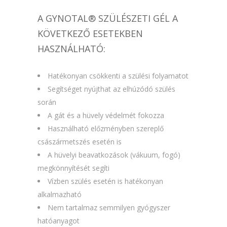
A GYNOTAL® SZÜLÉSZETI GÉL A
KÖVETKEZŐ ESETEKBEN
HASZNÁLHATÓ:
Hatékonyan csökkenti a szülési folyamatot
Segítséget nyújthat az elhúzódó szülés
során
A gát és a hüvely védelmét fokozza
Használható előzményben szereplő
császármetszés esetén is
A hüvelyi beavatkozások (vákuum, fogó)
megkönnyítését segíti
Vízben szülés esetén is hatékonyan
alkalmazható
Nem tartalmaz semmilyen gyógyszer
hatóanyagot