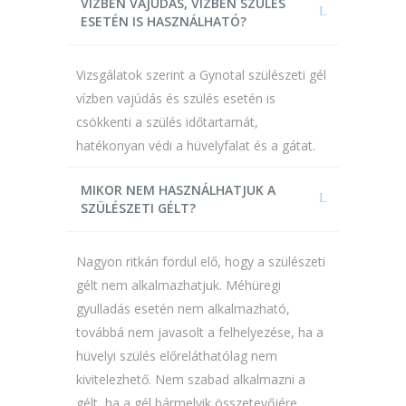
VÍZBEN VAJÚDÁS, VÍZBEN SZÜLÉS
ESETÉN IS HASZNÁLHATÓ?
Vizsgálatok szerint a Gynotal szülészeti gél
vízben vajúdás és szülés esetén is
csökkenti a szülés időtartamát,
hatékonyan védi a hüvelyfalat és a gátat.
MIKOR NEM HASZNÁLHATJUK A
SZÜLÉSZETI GÉLT?
Nagyon ritkán fordul elő, hogy a szülészeti
gélt nem alkalmazhatjuk. Méhüregi
gyulladás esetén nem alkalmazható,
továbbá nem javasolt a felhelyezése, ha a
hüvelyi szülés előreláthatólag nem
kivitelezhető. Nem szabad alkalmazni a
gélt, ha a gél bármelyik összetevőjére