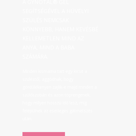
A GYNOTAL® GÉL
SEGÍTSÉGÉVEL A HÜVELYI
SZÜLÉS NEMCSAK
KÖNNYEBB, HANEM KEVÉSBÉ
KELLEMETLEN MIND AZ
ANYA, MIND A BABA
SZÁMÁRA.
Minden kismama tart egy kicsit a
szüléstől, aggódnak, hogy
gördülékenyen zajlik-e majd minden a
szülőszobán és azon töprengenek,
hogy milyen hosszú idő lesz, míg
felépülnek az esetleges gátmetszés
után.