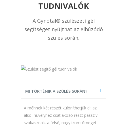
TUDNIVALÓK
A Gynotal® szülészeti gél
segítséget nyújthat az elhúzódó
szülés során.
MI TÖRTÉNIK A SZÜLÉS SORÁN?
A méhnek két részét különíthetjük el: az
alsó, hüvelyhez csatlakozó részt passzív
szakasznak, a felső, nagy izomtömeget