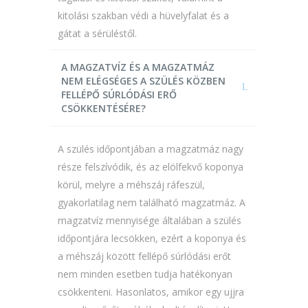
kitolási szakban védi a hüvelyfalat és a
gátat a sérüléstől.
A MAGZATVÍZ ÉS A MAGZATMÁZ
NEM ELÉGSÉGES A SZÜLÉS KÖZBEN
FELLÉPŐ SÚRLÓDÁSI ERŐ
CSÖKKENTÉSÉRE?
A szülés időpontjában a magzatmáz nagy
része felszívódik, és az elölfekvő koponya
körül, melyre a méhszáj ráfeszül,
gyakorlatilag nem található magzatmáz. A
magzatvíz mennyisége általában a szülés
időpontjára lecsökken, ezért a koponya és
a méhszáj között fellépő súrlódási erőt
nem minden esetben tudja hatékonyan
csökkenteni. Hasonlatos, amikor egy ujjra