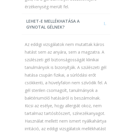
érzékenység merült fel.
LEHET-E MELLÉKHATÁSA A
GYNOTAL GÉLNEK?
Az eddigi vizsgálatok nem mutattak káros
hatást sem az anyára, sem a magzatra. A
szülészeti gél biztonságosságát klinikai
tanulmányok is bizonyítják. A szülészeti gél
hatása csupán fizikai, a súrlódási erőt
csökkenti, a hüvelyfalon nem szívódik fel. A
gél sterilen csomagolt, tanulmányok a
baktériumölő hatásáról is beszámolnak.
Kicsi az esélye, hogy allergiát okoz, nem
tartalmaz tartósítószert, színezékanyagot.
Használat mellett nem ismert nyálkahártya
irritáció, az eddigi vizsgálatok mellékhatást