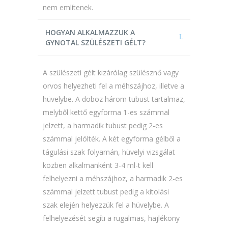
nem említenek.
HOGYAN ALKALMAZZUK A
GYNOTAL SZÜLÉSZETI GÉLT?
A szülészeti gélt kizárólag szülésznő vagy
orvos helyezheti fel a méhszájhoz, illetve a
hüvelybe. A doboz három tubust tartalmaz,
melyből kettő egyforma 1-es számmal
jelzett, a harmadik tubust pedig 2-es
számmal jelölték. A két egyforma gélből a
tágulási szak folyamán, hüvelyi vizsgálat
közben alkalmanként 3-4 ml-t kell
felhelyezni a méhszájhoz, a harmadik 2-es
számmal jelzett tubust pedig a kitolási
szak elején helyezzük fel a hüvelybe. A
felhelyezését segíti a rugalmas, hajlékony