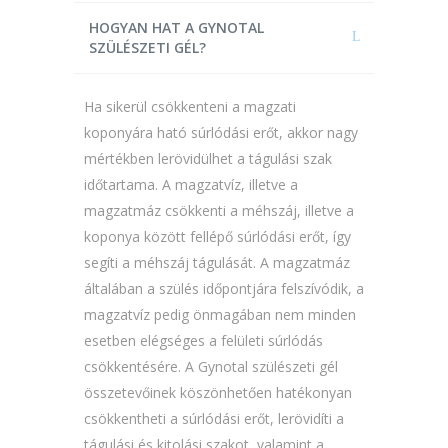
HOGYAN HAT A GYNOTAL
SZÜLÉSZETI GÉL?
Ha sikerül csökkenteni a magzati
koponyára ható súrlódási erőt, akkor nagy
mértékben lerövidülhet a tágulási szak
időtartama. A magzatvíz, illetve a
magzatmáz csökkenti a méhszáj, illetve a
koponya között fellépő súrlódási erőt, így
segíti a méhszáj tágulását. A magzatmáz
általában a szülés időpontjára felszívódik, a
magzatvíz pedig önmagában nem minden
esetben elégséges a felületi súrlódás
csökkentésére. A Gynotal szülészeti gél
összetevőinek köszönhetően hatékonyan
csökkentheti a súrlódási erőt, lerövidíti a
tágulási és kitolási szakot, valamint a