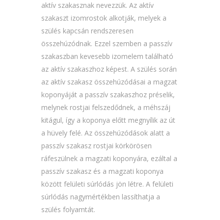
aktív szakasznak nevezzük. Az aktív
szakaszt izomrostok alkotják, melyek a
szülés kapcsán rendszeresen
összehúzódnak. Ezzel szemben a passzív
szakaszban kevesebb izomelem található
az aktív szakaszhoz képest. A szülés során
az aktív szakasz összehúzódásai a magzat
koponyáját a passzív szakaszhoz préselik,
melynek rostjai felszedődnek, a méhszáj
kitágul, így a koponya előtt megnyílik az út
a hüvely felé. Az összehúzódások alatt a
passzív szakasz rostjai körkörösen
ráfeszülnek a magzati koponyára, ezáltal a
passzív szakasz és a magzati koponya
között felületi súrlódás jön létre. A felületi
súrlódás nagymértékben lassíthatja a
szülés folyamtát.