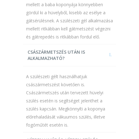
mellett a baba koponyája könnyebben
gördül ki a hüvelyből, kisebb az esélye a
gátsérülésnek. A szülészeti gél alkalmazása
mellett ritkábban kell gátmetszést végezni
és gátrepedés is ritkábban fordul elő.
CSÁSZÁRMETSZÉS UTÁN IS
ALKALMAZHATÓ?
A szülészeti gélt használhatjuk
császármetszést követően is.
Császármetszés után tervezett hüvelyi
szülés esetén is segítséget jelenthet a
szülés kapcsán. Megkönnyíti a koponya
előrehaladását vákuumos szülés, illetve
fogóműtét esetén is.