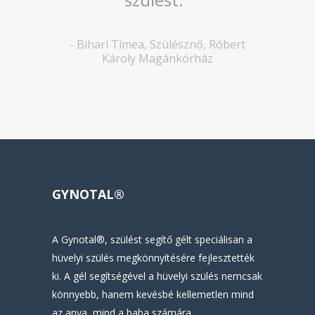
-
Bihari Tímea
,
Szülésznő, Róbert
Károly Magánkórház
GYNOTAL®
A Gynotal®, szülést segítő gélt speciálisan a
hüvelyi szülés megkönnyítésére fejlesztették
ki. A gél segítségével a hüvelyi szülés nemcsak
könnyebb, hanem kevésbé kellemetlen mind
az anya, mind a baba számára.