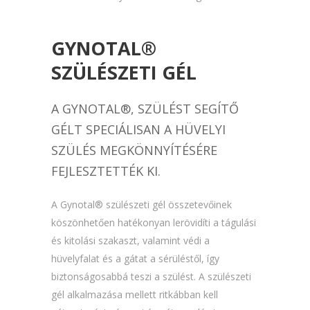
GYNOTAL®
SZÜLÉSZETI GÉL
A GYNOTAL®, SZÜLÉST SEGÍTŐ
GÉLT SPECIÁLISAN A HÜVELYI
SZÜLÉS MEGKÖNNYÍTÉSÉRE
FEJLESZTETTÉK KI.
A Gynotal® szülészeti gél összetevőinek
köszönhetően hatékonyan lerövidíti a tágulási
és kitolási szakaszt, valamint védi a
hüvelyfalat és a gátat a sérüléstől, így
biztonságosabbá teszi a szülést. A szülészeti
gél alkalmazása mellett ritkábban kell